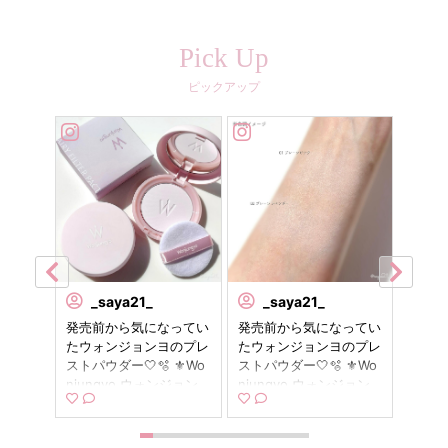
Pick Up
ピックアップ
ial_jp
_saya21_
_saya21_
u
𝐧𝐠𝐲𝐨
発売前から気になってい
発売前から気になってい
毛穴レ
𝐜𝐭 全2色
たウォンジョンヨのプレ
たウォンジョンヨのプレ
ォンジ
 ⁡ フ
ストパウダー🤍🫧 ⚜️Wo
ストパウダー🤍🫧 ⚜️Wo
トパウ
ような
njungyo ウォンジョン
njungyo ウォンジョン
💕 
 お直
ヨ エアリーフィルター
ヨ エアリーフィルター
┈┈┈
♡ ⁡
パクト 01 プレーンピン
パクト 01 プレーンピン
gyo
𝐍𝐊 ナチュ
ク / 02 プレーンラベン
ク / 02 プレーンラベン
アリー