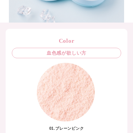
さらさ
ックパ
が気に
な皮脂
凹凸を
にくい
 肌全
ラーは
くし
から選
たよう
プレー
かな陶
ュラル
落ちせ
するウ
Color
リ知ら
プレー
がりが
透明感
血色感が欲しい方
INT •
クール
フィル
なとこ
トーン
ので 
を 演
いかな
in ※
血色感
ップ効
若干明
a ⁡ •
だった
効果
🙆🏼
や凹凸
サイズ
めらか
もオス
テカリ防
┈┈┈
ブロッ
┈┈┈
余分な
25年
01.プレーンピンク
サラサ
～2月