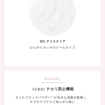
作コス
ヨ新作
ンジョ
101.アイスクリア
ひんやりタッチのクールタイプ
テカリ防止機能
【定番色】
オイルブロックパウダー
が
余分な皮脂を吸着し、
※1
サラサラでテカリ知らずの肌に