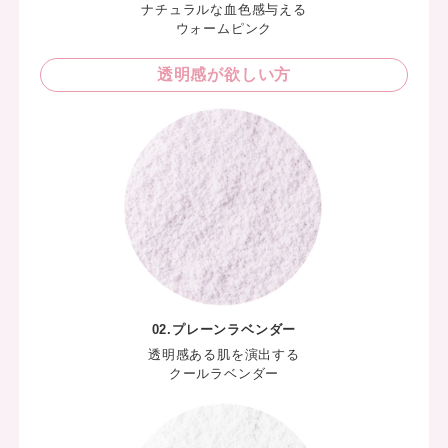
の肌に
分の期
ナチュラルな血色感与える
種の美
先行予
ウォームピンク
ルロン
2月2
レチン
バラエ
透明感が欲しい方
すべて
ォンジ
∵‥‥
インに
#Wonju
舗を除
ョンヨ
┈┈┈
erPact
気にな
ターパ
考に 
パウダー
と幸い
メイク
agr
ら！ u
こまで
ありが
😊 
による 
02.プレーンラベンダー
ngyo_o
ngyo_o
透明感ある肌を演出する
ungy
クールラベンダー
ンヨ #
ォンジ
ィルタ
ーフィ