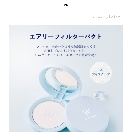
えるウ
ダー まるでフィルター
ダー まるでフィルター
全2色 
PR
 𝐏𝐋
をかけたかのように毛穴
をかけたかのように毛穴
┈┈┈
𝐑 透明
や凹凸をふんわりとぼか
や凹凸をふんわりとぼか
┈┈┈
Supported by
するク
してくれて､自然に肌を
してくれて､自然に肌を
は！う
肌の黄
明るくみせてくれるの感
明るくみせてくれるの感
も♡
明感の
動…ルースタイプはずっ
動…ルースタイプはずっ
うござ
‥∵‥‥
と愛用してたんだけど､
と愛用してたんだけど､
ウォン
⁡ ⁡ 全
しっかりサラサラにした
しっかりサラサラにした
ダーを
(金)
い時や持ち運びはこっち
い時や持ち運びはこっち
wonjun
式オン
がいいかも◎ ぜひ気に
がいいかも◎ ぜひ気に
様より
2月7
なった方は、チェックし
なった方は、チェックし
だきま
定で先
てみてください‎🫶🏻️💓‪ #
てみてください‎🫶🏻️💓‪ #
軽めだ
 ※予約
PR #Wonjungyo #ウォ
PR #Wonjungyo #ウォ
たパウ
0時~2
ンジョンヨ #エアリーフ
ンジョンヨ #エアリーフ
毛穴や
9分ま
ィルターパクト
ィルターパクト
りぼか
オンライ
をかけ
Sページ
上がる
⁡ 💎ウ
りトー
アリー
*1 
 ベー
に使用
に定評
毛穴落
yoから
たし 
ストパ
な予感