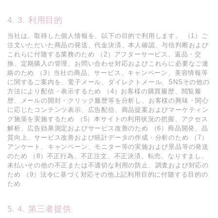
3. 利用目的
当社は、取得した個人情報を、以下の目的で利用します。 （1）ご
注文いただいた商品の発送、代金決済、本人確認、与信判断および
これらに付随する業務のため （2）アフターサービス、返品・交
換、定期購入の管理、お問い合わせ対応およびこれらに必要なご連
絡のため （3）当社の商品、サービス、キャンペーン、美容情報等
に関するご案内を、電子メール、ダイレクトメール、SNSその他の
方法により配信・表示するため （4）お客様の購買履歴、閲覧履
歴、メールの開封・クリック履歴等を分析し、お客様の興味・関心
に応じたコンテンツ表示、広告配信、商品提案およびマーケティン
グ施策を実施するため （5）本サイトの利用状況の把握、アクセス
解析、広告効果測定およびサービス改善のため （6）商品開発、品
質向上、サービス改善および統計データの作成・分析のため （7）
アンケート、キャンペーン、モニター等の実施および景品等の発送
のため （8）不正行為、不正注文、不正決済、転売、なりすまし、
未払いその他の不正または不適切な利用の防止、調査および対応の
ため （9）法令に基づく対応その他上記利用目的に付随する目的の
ため
4. 第三者提供