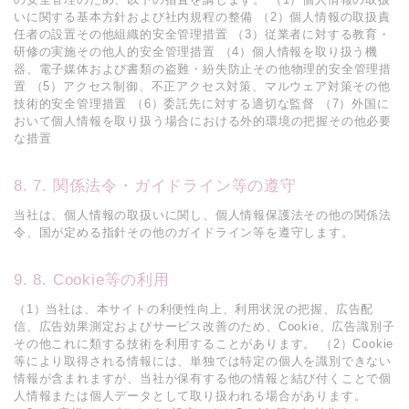
いに関する基本方針および社内規程の整備 （2）個人情報の取扱責
任者の設置その他組織的安全管理措置 （3）従業者に対する教育・
研修の実施その他人的安全管理措置 （4）個人情報を取り扱う機
器、電子媒体および書類の盗難・紛失防止その他物理的安全管理措
置 （5）アクセス制御、不正アクセス対策、マルウェア対策その他
技術的安全管理措置 （6）委託先に対する適切な監督 （7）外国に
おいて個人情報を取り扱う場合における外的環境の把握その他必要
な措置
7. 関係法令・ガイドライン等の遵守
当社は、個人情報の取扱いに関し、個人情報保護法その他の関係法
令、国が定める指針その他のガイドライン等を遵守します。
8. Cookie等の利用
（1）当社は、本サイトの利便性向上、利用状況の把握、広告配
信、広告効果測定およびサービス改善のため、Cookie、広告識別子
その他これに類する技術を利用することがあります。 （2）Cookie
等により取得される情報には、単独では特定の個人を識別できない
情報が含まれますが、当社が保有する他の情報と結び付くことで個
人情報または個人データとして取り扱われる場合があります。