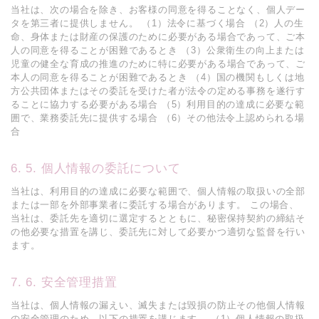
当社は、次の場合を除き、お客様の同意を得ることなく、個人デー
タを第三者に提供しません。 （1）法令に基づく場合 （2）人の生
命、身体または財産の保護のために必要がある場合であって、ご本
人の同意を得ることが困難であるとき （3）公衆衛生の向上または
児童の健全な育成の推進のために特に必要がある場合であって、ご
本人の同意を得ることが困難であるとき （4）国の機関もしくは地
方公共団体またはその委託を受けた者が法令の定める事務を遂行す
ることに協力する必要がある場合 （5）利用目的の達成に必要な範
囲で、業務委託先に提供する場合 （6）その他法令上認められる場
合
5. 個人情報の委託について
当社は、利用目的の達成に必要な範囲で、個人情報の取扱いの全部
または一部を外部事業者に委託する場合があります。 この場合、
当社は、委託先を適切に選定するとともに、秘密保持契約の締結そ
の他必要な措置を講じ、委託先に対して必要かつ適切な監督を行い
ます。
6. 安全管理措置
当社は、個人情報の漏えい、滅失または毀損の防止その他個人情報
の安全管理のため、以下の措置を講じます。 （1）個人情報の取扱