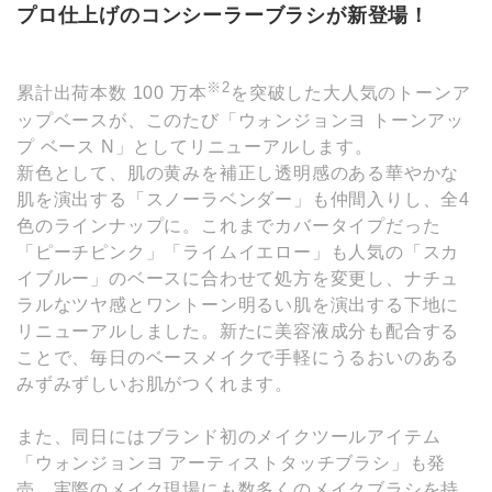
プロ仕上げのコンシーラーブラシが新登場！
※2
累計出荷本数 100 万本
を突破した大人気のトーンア
ップベースが、このたび「ウォンジョンヨ トーンアッ
プ ベース N」としてリニューアルします。
新色として、肌の黄みを補正し透明感のある華やかな
肌を演出する「スノーラベンダー」も仲間入りし、全4
色のラインナップに。これまでカバータイプだった
「ピーチピンク」「ライムイエロー」も人気の「スカ
イブルー」のベースに合わせて処方を変更し、ナチュ
ラルなツヤ感とワントーン明るい肌を演出する下地に
リニューアルしました。新たに美容液成分も配合する
ことで、毎日のベースメイクで手軽にうるおいのある
みずみずしいお肌がつくれます。
また、同日にはブランド初のメイクツールアイテム
「ウォンジョンヨ アーティストタッチブラシ」も発
売。実際のメイク現場にも数多くのメイクブラシを持