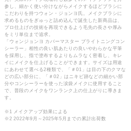
参し、細かく使い分けながらメイクするほどブラシに
こだわりを持つウォン・ジョンヨ氏。メイクブラシに
求めるものをぎゅっと詰め込んで誕生した新商品は、
プロ仕上げの技術を再現できるよう毛先の長さや厚み
をミリ単位まで追求。
「ウォンジョンヨ カバーマスター ブライトニングコン
シーラー」相性の良い肌あたりの良いやわらかな平筆
を採用し、指で塗布するよりもムラなく密着し、キレ
イにメイクを仕上げることができます。サイズは用途
にあわせて選べる2種類で、「＃01」は目の下のクマな
どの広い部分に、「＃02」はニキビ跡などの細かい部
分やコンシーラーを使った涙袋メイクに使用すること
で、普段のメイクをワンランク上の仕上がりに導きま
す。
※1 メイクアップ効果による
※2 2022年9月～2025年5月までの累計出荷数