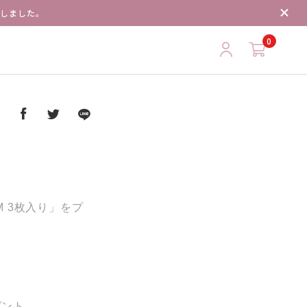
了しました。
0
ア
M 3枚入り」をプ
ゼント。