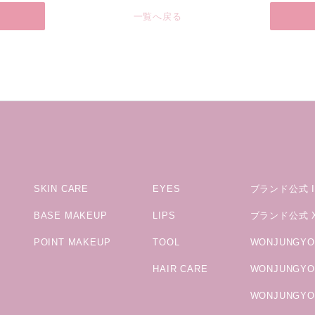
一覧へ戻る
SKIN CARE
EYES
ブランド公式 In
BASE MAKEUP
LIPS
ブランド公式 
POINT MAKEUP
TOOL
WONJUNGYO公
HAIR CARE
WONJUNGYO M
WONJUNGYO 