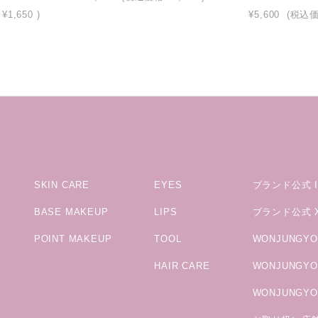
¥1,650
)
¥5,600
(税込
SKIN CARE
EYES
ブランド公式 In
BASE MAKEUP
LIPS
ブランド公式 
POINT MAKEUP
TOOL
WONJUNGYO公
HAIR CARE
WONJUNGYO M
WONJUNGYO 