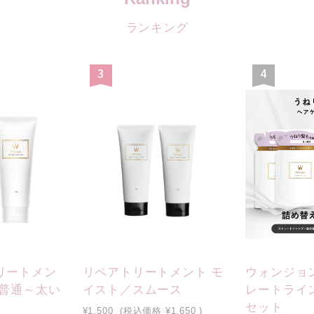
ランキング
3
4
リートメン
リペアトリートメント モ
ウォンジョ
／普通～太い
イスト／スムース
レートライン
セット
¥1,500
(税込価格
¥1,650
)