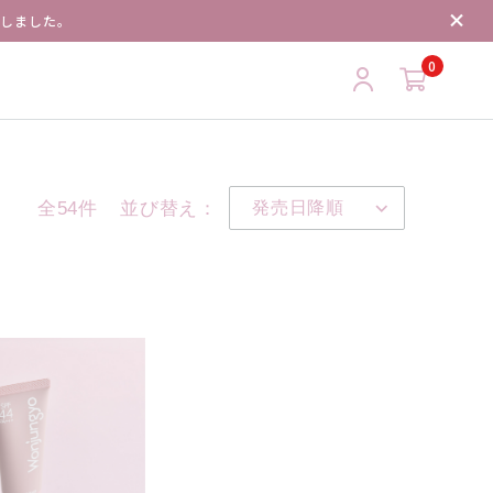
了しました。
0
全54件
並び替え：