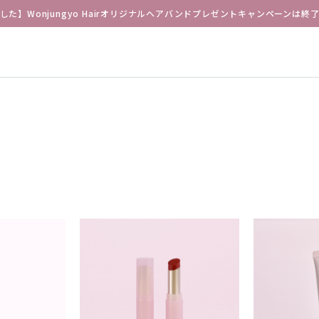
した】Wonjungyo Hairオリジナルヘアバンドプレゼントキャンペーンは終